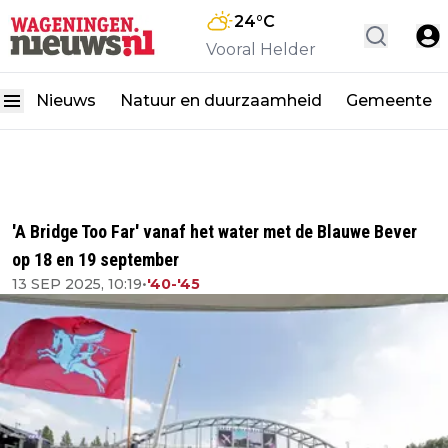
24
°C
Vooral Helder
Nieuws
Natuur en duurzaamheid
Gemeente
'A Bridge Too Far' vanaf het water met de Blauwe Bever
op 18 en 19 september
13 SEP 2025, 10:19
•
'40-'45