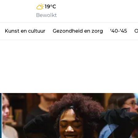
19
°C
Bewolkt
Kunst en cultuur
Gezondheid en zorg
'40-'45
O