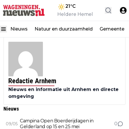
21
°C
Heldere Hemel
Nieuws
Natuur en duurzaamheid
Gemeente
Redactie Arnhem
Nieuws en informatie uit Arnhem en directe
omgeving
Nieuws
Campina Open Boerderijdagen in
0
09/05
Gelderland op 15 en 25 mei