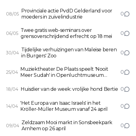
Provinciale actie PvdD Gelderland voor
0
08/05
moeders in zuivelindustrie
Twee gratis web-seminars over
0
06/05
grensoverschrijdend erfrecht op 18 mei
Tijdelijke verhuizingen van Maleise beren
0
30/04
in Burgers' Zoo
Muziektheater De Plaats speelt 'Nooit
0
25/04
Meer Sudah' in Openluchtmuseum
Arnhem
Huisdier van de week: vrolijke hond Bertie
0
18/04
'Het Europa van Isaac Israels' in het
0
14/04
Kröller-Müller Museum vanaf 24 april
Zeldzaam Mooi markt in Sonsbeekpark
0
09/04
Arnhem op 26 april