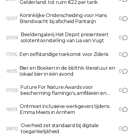
Gelderland: tot ruim €22 per tank
Koninklijke Onderscheiding voor Hans
0
13/07
Brandwacht bij afscheid Pantarijn
Beeldengalerij Het Depot presenteert
0
20/06
solotentoonstelling van Lia van Vugt
Een zelfstandige toekomst voor Zideris
0
17/06
Bier en Boeken in de bblthk: literatuur en
0
19/05
lokaal bier in één avond
Future For Nature Awards voor
0
07/05
bescherming flamingo's, amfibieën en
zoetwatervissen
Ontmoet inclusieve werkgevers tijdens
0
19/03
Emma Meets in Arnhem
Overheid zet standaard bij digitale
0
28/02
toegankelijkheid