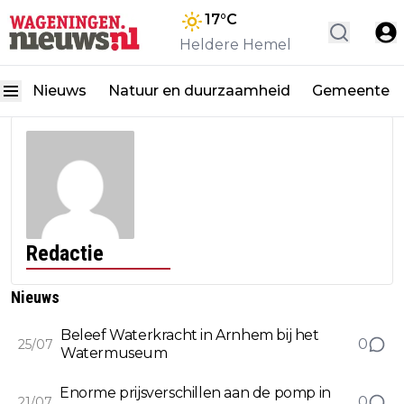
17
°C
Heldere Hemel
Nieuws
Natuur en duurzaamheid
Gemeente
Redactie
Nieuws
Beleef Waterkracht in Arnhem bij het
0
25/07
Watermuseum
Enorme prijsverschillen aan de pomp in
0
21/07