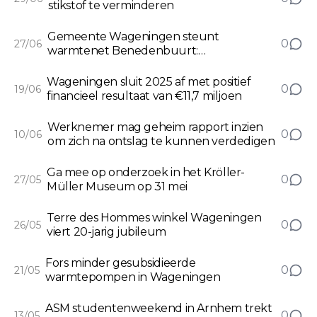
stikstof te verminderen
Gemeente Wageningen steunt
0
27/06
warmtenet Benedenbuurt:
aandeelhouder blijven onder
voorwaarden
Wageningen sluit 2025 af met positief
0
19/06
financieel resultaat van €11,7 miljoen
Werknemer mag geheim rapport inzien
0
10/06
om zich na ontslag te kunnen verdedigen
Ga mee op onderzoek in het Kröller-
0
27/05
Müller Museum op 31 mei
Terre des Hommes winkel Wageningen
0
26/05
viert 20-jarig jubileum
Fors minder gesubsidieerde
0
21/05
warmtepompen in Wageningen
ASM studentenweekend in Arnhem trekt
0
13/05