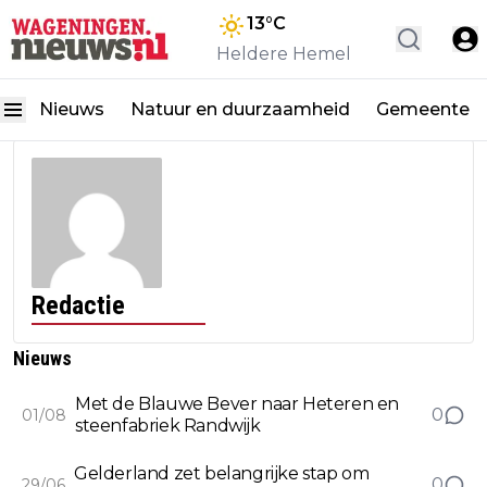
13
°C
Heldere Hemel
Nieuws
Natuur en duurzaamheid
Gemeente
Redactie
Nieuws
Met de Blauwe Bever naar Heteren en
0
01/08
steenfabriek Randwijk
Gelderland zet belangrijke stap om
0
29/06