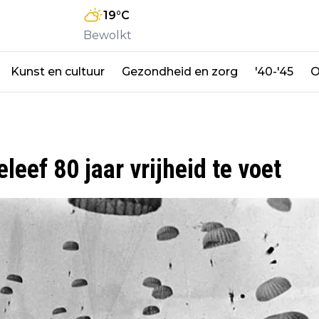
19
°C
Bewolkt
Kunst en cultuur
Gezondheid en zorg
'40-'45
O
eef 80 jaar vrijheid te voet