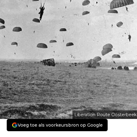
Liberation Route Oosterbeek
Voeg toe als voorkeursbron op Google