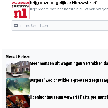
Krijg onze dagelijkse Nieuwsbrief!
Krijg iedere dag het laatste nieuws van Wage
Vorig artikel
Meest Gelezen
A73 TUSSEN EWIJK EN WIJCHEN VAN 16
Meer mensen uit Wageningen vertrokken dan
T/M 19 MEI AFGESLOTEN
Burgers' Zoo ontwikkelt grootste zeegrasaq
Openluchtmuseum verwerft Patta pre-match 