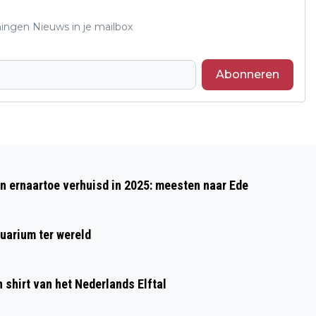
ningen Nieuws in je mailbox
Abonneren
Volgend artikel
GELDERSE NATUURFOTOWEDSTRIJD
 ernaartoe verhuisd in 2025: meesten naar Ede
ZOEKT MOOISTE NATUURFOTO
uarium ter wereld
shirt van het Nederlands Elftal