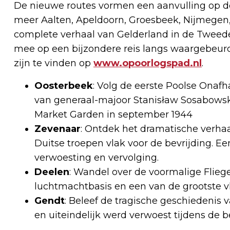
De nieuwe routes vormen een aanvulling op d
meer Aalten, Apeldoorn, Groesbeek, Nijmegen,
complete verhaal van Gelderland in de Tweed
mee op een bijzondere reis langs waargebeurd
zijn te vinden op
www.opoorlogspad.nl
.
Oosterbeek
: Volg de eerste Poolse Onafh
van generaal-majoor Stanisław Sosabowski
Market Garden in september 1944
Zevenaar
: Ontdek het dramatische verhaa
Duitse troepen vlak voor de bevrijding. E
verwoesting en vervolging.
Deelen
: Wandel over de voormalige Flieg
luchtmachtbasis en een van de grootste v
Gendt
: Beleef de tragische geschiedenis
en uiteindelijk werd verwoest tijdens de b