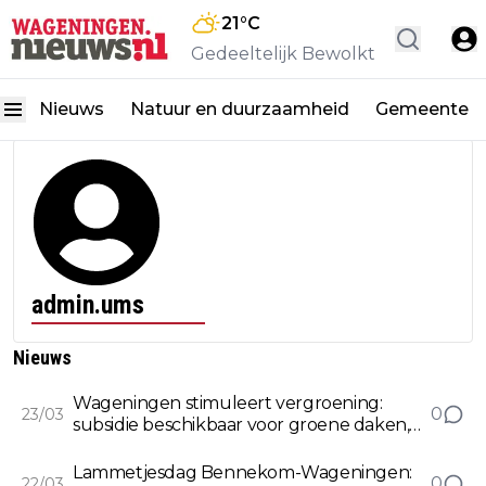
21
°C
Gedeeltelijk Bewolkt
Nieuws
Natuur en duurzaamheid
Gemeente
admin.ums
Nieuws
Wageningen stimuleert vergroening:
0
23/03
subsidie beschikbaar voor groene daken,
tuinen en gevels
Lammetjesdag Bennekom-Wageningen:
0
22/03