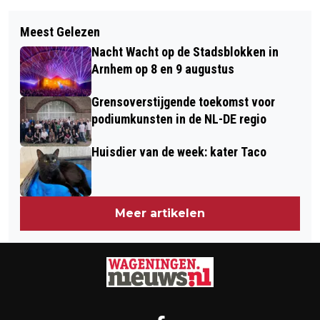
Vorig artikel
Volgend artikel
SNORHAREN: DEBUUT VAN
Meest Gelezen
HERDENKING JAPANSE CAPITULATIE
OPRICHTSTER STICHTING KAT IN
Nacht Wacht op de Stadsblokken in
BIJ RUMAH KITA
NOOD
Arnhem op 8 en 9 augustus
Grensoverstijgende toekomst voor
podiumkunsten in de NL-DE regio
Huisdier van de week: kater Taco
Meer artikelen