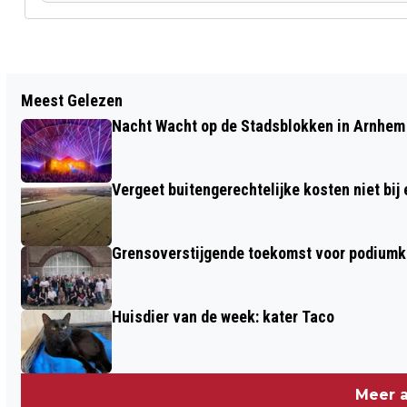
Vorig artikel
Meest Gelezen
HUIS VERBOUWEN? KIJK BINNEN BIJ
Nacht Wacht op de Stadsblokken in Arnhem 
ANDERE HUIZEN IN WAGENINGEN
TIJDENS DE DUURZAME HUIZENROUTE
Vergeet buitengerechtelijke kosten niet bij
Grensoverstijgende toekomst voor podiumku
Huisdier van de week: kater Taco
Meer a