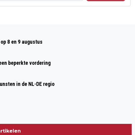
Volgend artikel
ONDERZOEK: WAGENINGERS KIEZEN HET
op 8 en 9 augustus
VAAKST VOOR FIETSEN NAAR HUN
WERK
 een beperkte vordering
nsten in de NL-DE regio
rtikelen