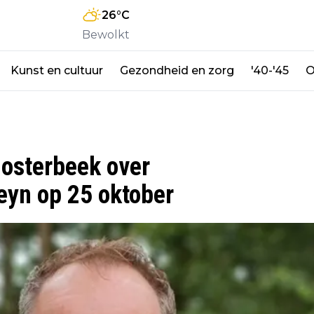
26
°C
Bewolkt
Kunst en cultuur
Gezondheid en zorg
'40-'45
O
osterbeek over
eyn op 25 oktober