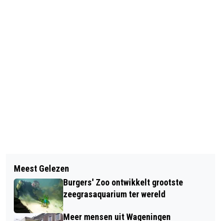
Vorig artikel
Volgend artikel
KIESKOMPAS WAGENINGEN:
Meest Gelezen
STAATSBOSBEHEER GAAT
STEMHULP BIJ DE
Burgers' Zoo ontwikkelt grootste
SAMENWERKEN MET STICHTING
GEMEENTERAADSVERKIEZINGEN
zeegrasaquarium ter wereld
INTERNATIONALE VIERDAAGSE
Meer mensen uit Wageningen