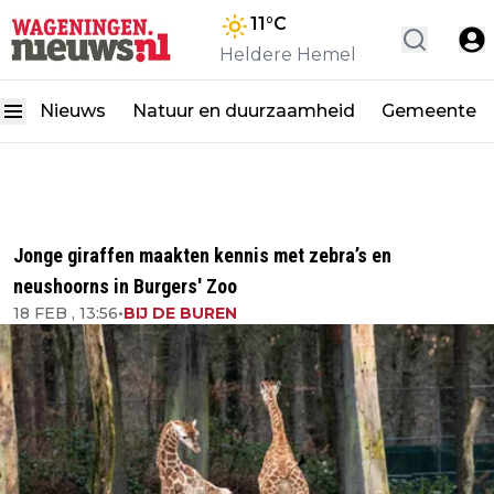
11
°C
Heldere Hemel
Nieuws
Natuur en duurzaamheid
Gemeente
Jonge giraffen maakten kennis met zebra’s en
neushoorns in Burgers' Zoo
18 FEB , 13:56
•
BIJ DE BUREN