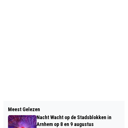
Vorig artikel
Volgend artikel
ONS VERHAAL: PERSOONLIJKE
Meest Gelezen
WAGENINGEN INVESTEERT IN
VERHALEN OVER KETI KOTI OP 18
Nacht Wacht op de Stadsblokken in
TOEKOMSTBESTENDIGE STAD: VAN
JUNI
Arnhem op 8 en 9 augustus