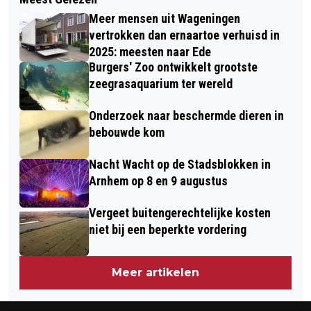
OUDERAVOND: OMGAAN MET
JAN DIJKSTRA BIJ AFSCHEID
Meer mensen uit Wageningen
TEGENSLAGEN BIJ JONGEREN OP 7
GEMEENTERAAD
vertrokken dan ernaartoe verhuisd in
APRIL
2025: meesten naar Ede
Burgers' Zoo ontwikkelt grootste
zeegrasaquarium ter wereld
Onderzoek naar beschermde dieren in
bebouwde kom
Nacht Wacht op de Stadsblokken in
Arnhem op 8 en 9 augustus
Vergeet buitengerechtelijke kosten
niet bij een beperkte vordering
Meer artikelen