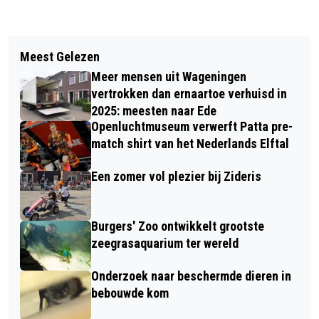
Vorig artikel
Volgend artikel
OPEN WEEK BIJ CENTRUM KENKON
Meest Gelezen
BILLIJKE VERGOEDING VOOR
VAN 15 TOT EN MET 19 SEPTEMBER
Meer mensen uit Wageningen
STRUCTUREEL TE HOGE WERKDRUK
vertrokken dan ernaartoe verhuisd in
2025: meesten naar Ede
Openluchtmuseum verwerft Patta pre-
match shirt van het Nederlands Elftal
Een zomer vol plezier bij Zideris
Burgers' Zoo ontwikkelt grootste
zeegrasaquarium ter wereld
Onderzoek naar beschermde dieren in
bebouwde kom