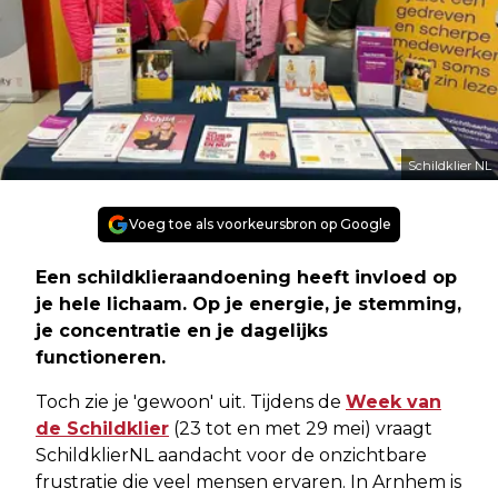
Schildklier NL
Voeg toe als voorkeursbron op Google
Een schildklieraandoening heeft invloed op
je hele lichaam. Op je energie, je stemming,
je concentratie en je dagelijks
functioneren.
Toch zie je 'gewoon' uit. Tijdens de
Week van
de Schildklier
(23 tot en met 29 mei) vraagt
SchildklierNL aandacht voor de onzichtbare
frustratie die veel mensen ervaren. In Arnhem is