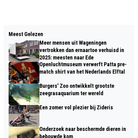
Vorig artikel
Volgend artikel
IRRITATIE OVER TOILETBEZOEK LEIDT
Meest Gelezen
MUSEUM CASTEELS POORT ZOEKT
TOT ONHOUDBAAR ONTSLAG OP
Meer mensen uit Wageningen
VRIJWILLIGERS VOOR NIEUW
STAANDE VOET
vertrokken dan ernaartoe verhuisd in
COMMUNICATIETEAM
2025: meesten naar Ede
Openluchtmuseum verwerft Patta pre-
match shirt van het Nederlands Elftal
Burgers' Zoo ontwikkelt grootste
zeegrasaquarium ter wereld
Een zomer vol plezier bij Zideris
Onderzoek naar beschermde dieren in
bebouwde kom