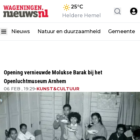
25
°C
Heldere Hemel
Nieuws
Natuur en duurzaamheid
Gemeente
Opening vernieuwde Molukse Barak bij het
Openluchtmuseum Arnhem
06 FEB , 19:29
•
KUNST&CULTUUR