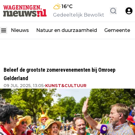
16
°C
Gedeeltelijk Bewolkt
Nieuws
Natuur en duurzaamheid
Gemeente
Beleef de grootste zomerevenementen bij Omroep
Gelderland
09 JUL 2025, 13:05
•
KUNST&CULTUUR