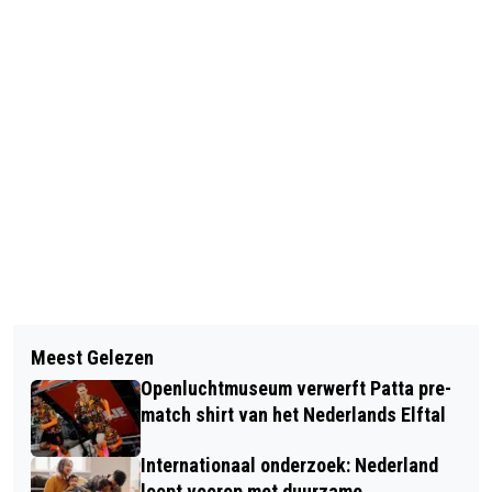
Vorig artikel
Volgend artikel
AANTAL VERMISTE HUISDIEREN
Meest Gelezen
TOERISME VELUWE ARNHEM
VERDUBBELT IN DE ZOMER
Openluchtmuseum verwerft Patta pre-
NIJMEGEN LANCEERT DESTINATION
match shirt van het Nederlands Elftal
DATA MONITOR
Internationaal onderzoek: Nederland
loopt voorop met duurzame