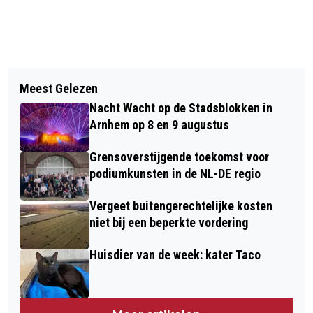
Vorig artikel
Volgend artikel
ANONIEM MISDAAD MELDEN NU VIA
Meest Gelezen
VRIJWILLIGERSWERK VAN DE WEEK
M.
Nacht Wacht op de Stadsblokken in
BIJ KERSTSAAM
Arnhem op 8 en 9 augustus
Grensoverstijgende toekomst voor
podiumkunsten in de NL-DE regio
Vergeet buitengerechtelijke kosten
niet bij een beperkte vordering
Huisdier van de week: kater Taco