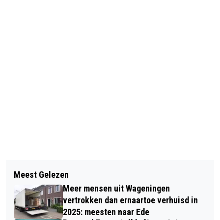
Vorig artikel
Volgend artikel
STRATEGISCHE AGENDA REGIO
Meest Gelezen
PASAR MALAM ASIA VOOR LAATSTE
FOODVALLEY VASTGESTELD
Meer mensen uit Wageningen
KEER IN DE JAN MASSINKHAL IN
vertrokken dan ernaartoe verhuisd in
NIJMEGEN
2025: meesten naar Ede