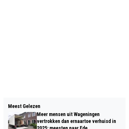
Vorig artikel
Volgend artikel
AANTAL SCHUURINBRAKEN IN
Meest Gelezen
HUISDIER VAN DE WEEK IS POES
GELDERLAND TOEGENOMEN MET
Meer mensen uit Wageningen
QUEENEE
BIJNA 10 PROCENT
vertrokken dan ernaartoe verhuisd in
2025: meesten naar Ede