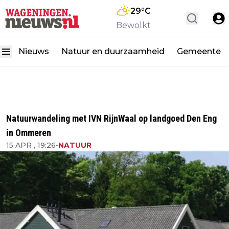
29
°C
Bewolkt
Nieuws
Natuur en duurzaamheid
Gemeente
Natuurwandeling met IVN RijnWaal op landgoed Den Eng
in Ommeren
15 APR , 19:26
•
NATUUR