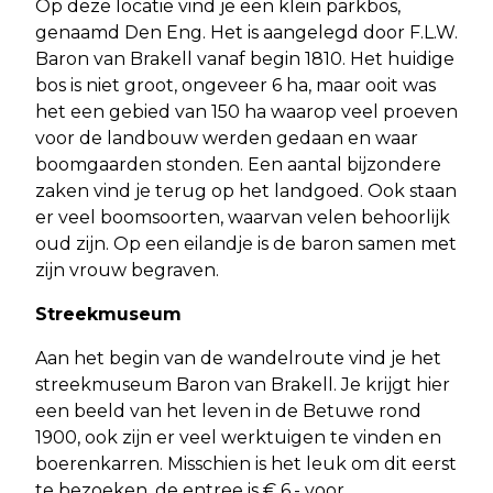
Op deze locatie vind je een klein parkbos,
genaamd Den Eng. Het is aangelegd door F.L.W.
Baron van Brakell vanaf begin 1810. Het huidige
bos is niet groot, ongeveer 6 ha, maar ooit was
het een gebied van 150 ha waarop veel proeven
voor de landbouw werden gedaan en waar
boomgaarden stonden. Een aantal bijzondere
zaken vind je terug op het landgoed. Ook staan
er veel boomsoorten, waarvan velen behoorlijk
oud zijn. Op een eilandje is de baron samen met
zijn vrouw begraven.
Streekmuseum
Aan het begin van de wandelroute vind je het
streekmuseum Baron van Brakell. Je krijgt hier
een beeld van het leven in de Betuwe rond
1900, ook zijn er veel werktuigen te vinden en
boerenkarren. Misschien is het leuk om dit eerst
te bezoeken, de entree is € 6,- voor