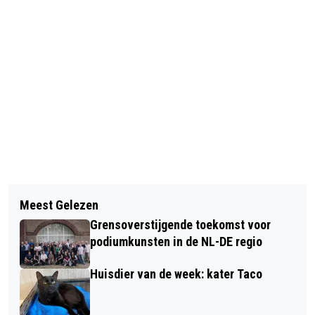
Vorig artikel
Volgend artikel
UTR PRO TENNIS TOUR KEERT IN
Meest Gelezen
LUCHTVERVUILING ZORGT VOOR
APRIL TERUG NAAR ARNHEM
Grensoverstijgende toekomst voor
SCHADE AAN GEZONDHEID IN
podiumkunsten in de NL-DE regio
GELDERLAND
Huisdier van de week: kater Taco