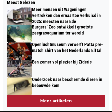
Meest Gelezen
HUISDIER VAN DE WEEK IS THOMAS
KLASSIEKE MUZIEK IN DE
Meer mensen uit Wageningen
VELUWEZOOM
vertrokken dan ernaartoe verhuisd in
2025: meesten naar Ede
Burgers' Zoo ontwikkelt grootste
zeegrasaquarium ter wereld
Openluchtmuseum verwerft Patta pre-
match shirt van het Nederlands Elftal
Een zomer vol plezier bij Zideris
Onderzoek naar beschermde dieren in
bebouwde kom
Meer artikelen