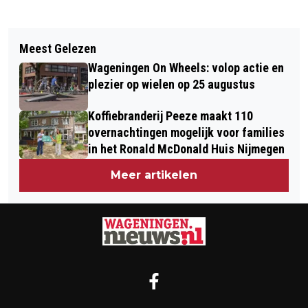
Vorig artikel
Volgend artikel
ZO HOU JE JE HUIS KOEL ALS HET
Meest Gelezen
THEATERCOLLEGE ZEG JA BIJ
BUITEN WARM IS
Wageningen On Wheels: volop actie en
DEMENTIE OP 29 JUNI
plezier op wielen op 25 augustus
Koffiebranderij Peeze maakt 110
overnachtingen mogelijk voor families
in het Ronald McDonald Huis Nijmegen
Meer artikelen