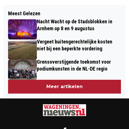
Vorig artikel
Volgend artikel
FREEDOM TOURS WAGENINGEN
Meest Gelezen
NATUURLES VOOR
LANCEERT NIEUWE INTERACTIEVE
Nacht Wacht op de Stadsblokken in
BASISSCHOOLLEERLINGEN IN DE
WANDELING
Arnhem op 8 en 9 augustus
BLAUWE KAMER
Vergeet buitengerechtelijke kosten
niet bij een beperkte vordering
Grensoverstijgende toekomst voor
podiumkunsten in de NL-DE regio
Meer artikelen