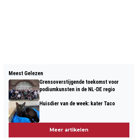
Vorig artikel
Volgend artikel
WAGENINGEN MAAKT IN OKTOBER
Meest Gelezen
HUISDIER VAN DE WEEK: KATER
KEUZE OVER BESTUURLIJKE
Grensoverstijgende toekomst voor
FRANK
TOEKOMST
podiumkunsten in de NL-DE regio
Huisdier van de week: kater Taco
Meer artikelen