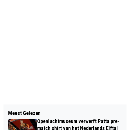
Vorig artikel
Volgend artikel
FOOD & FUN STREET FESTIVAL OP 5
Meest Gelezen
STATEMENT NAMENS HET COLLEGE
JULI IN EDE
Openluchtmuseum verwerft Patta pre-
VAN BURGEMEESTER EN
match shirt van het Nederlands Elftal