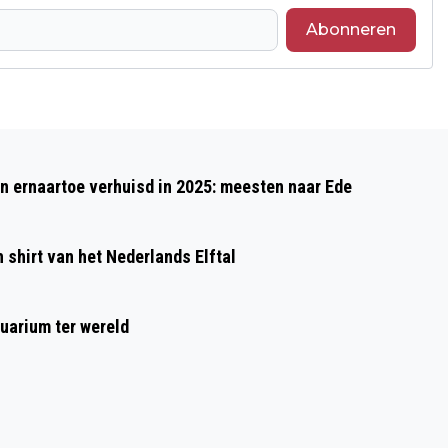
Abonneren
Volgend artikel
ANDRIESSEN FESTIVAL OP 6 JUNI IN
 ernaartoe verhuisd in 2025: meesten naar Ede
MUSIS EN EUSEBIUSKERK ARNHEM
shirt van het Nederlands Elftal
uarium ter wereld