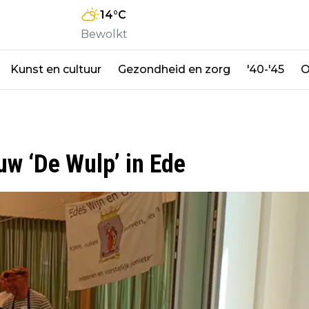
14
°C
Bewolkt
Kunst en cultuur
Gezondheid en zorg
'40-'45
O
uw ‘De Wulp’ in Ede