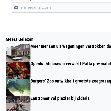
Vorig artikel
Meest Gelezen
GA MEE OP ONDERZOEK IN HET
Meer mensen uit Wageningen vertrokken dan
KRÖLLER-MÜLLER MUSEUM OP 31 MEI
Openluchtmuseum verwerft Patta pre-match 
Burgers' Zoo ontwikkelt grootste zeegrasaq
Een zomer vol plezier bij Zideris