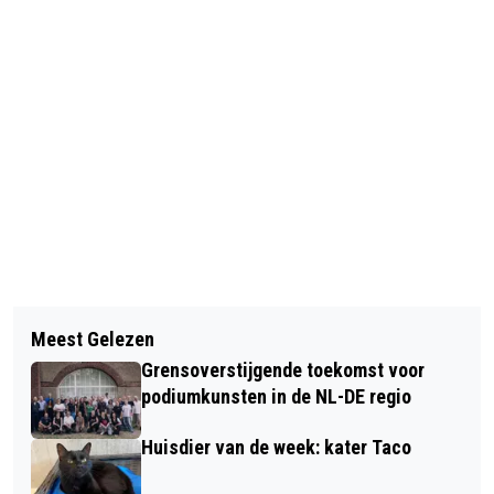
Vorig artikel
Volgend artikel
2SWITCH ARNHEM ORGANISEERT EEN
Meest Gelezen
VRIJWILLIGERSVACATURE VAN DE
BUITENMARKT OP 17 MEI
Grensoverstijgende toekomst voor
WEEK: BEGELEIDER ZWEMGROEPEN
podiumkunsten in de NL-DE regio
BIJ WAAG
Huisdier van de week: kater Taco