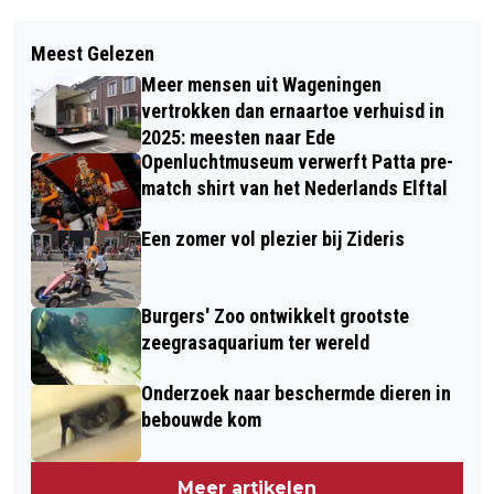
Vorig artikel
Volgend artikel
HUISDIER VAN DE WEEK IS THOMAS
Meest Gelezen
MANNENZANGAVOND OP 6 JUNI IN DE
Meer mensen uit Wageningen
WAGENINGSE IMMANUËLKERK
vertrokken dan ernaartoe verhuisd in
2025: meesten naar Ede
Openluchtmuseum verwerft Patta pre-
match shirt van het Nederlands Elftal
Een zomer vol plezier bij Zideris
Burgers' Zoo ontwikkelt grootste
zeegrasaquarium ter wereld
Onderzoek naar beschermde dieren in
bebouwde kom
Meer artikelen