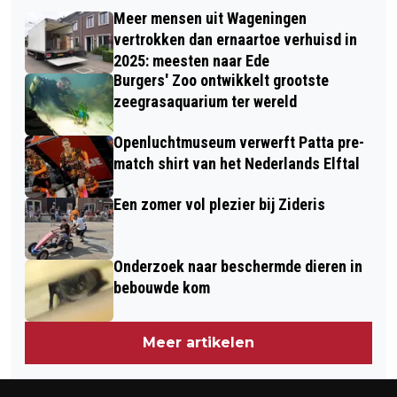
ZIDERIS OPENT WAGENINGSE
HELEMAAL KLAAR VOOR DE
Meer mensen uit Wageningen
WOONLOCATIE MET TROPISCH
VIERDAAGSE
vertrokken dan ernaartoe verhuisd in
FEESTJE
2025: meesten naar Ede
Burgers' Zoo ontwikkelt grootste
zeegrasaquarium ter wereld
Openluchtmuseum verwerft Patta pre-
match shirt van het Nederlands Elftal
Een zomer vol plezier bij Zideris
Onderzoek naar beschermde dieren in
bebouwde kom
Meer artikelen