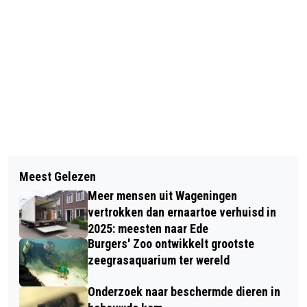
Vorig artikel
Volgend artikel
HUISDIER VAN DE WEEK IS POES
Meest Gelezen
OPROEP VOOR JONGERENWERKERS:
QUEENEE
Meer mensen uit Wageningen
SLUIT JE AAN BIJ DE LANDELIJKE
vertrokken dan ernaartoe verhuisd in
BEWEGING SOCIAL FRIDAY TEGEN
2025: meesten naar Ede
Burgers' Zoo ontwikkelt grootste
EENZAAMHEID
zeegrasaquarium ter wereld
Onderzoek naar beschermde dieren in