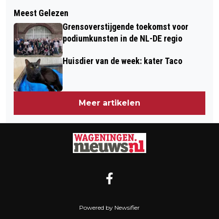
Volgend artikel
GROENE METROPOOLREGIO
Meest Gelezen
HIER STAAN DE PRODUCTIEFSTE
PRESENTEERT PROGRAMMA VOOR
Grensoverstijgende toekomst voor
FLITSPALEN VAN GELDERLAND
TOEKOMSTBESTENDIGE ECONOMIE
podiumkunsten in de NL-DE regio
Huisdier van de week: kater Taco
Meer artikelen
Powered by Newsifier