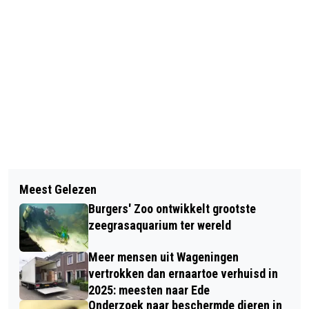
Vorig artikel
Volgend artikel
MINNARES EN WEDUWE RUZIËN OVER
Meest Gelezen
SPORTHAL DE VLINDER KRIJGT
BEWINDVOERING BIJ AFWIKKELING
Burgers' Zoo ontwikkelt grootste
NIEUWE BEHEERDER
NALATENSCHAP
zeegrasaquarium ter wereld
Meer mensen uit Wageningen
vertrokken dan ernaartoe verhuisd in
2025: meesten naar Ede
Onderzoek naar beschermde dieren in