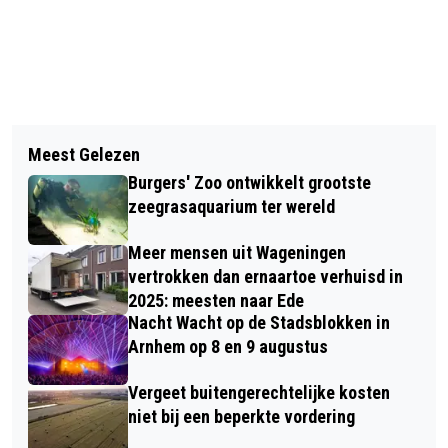
Vorig artikel
Volgend artikel
ONTMOET INCLUSIEVE WERKGEVERS
Meest Gelezen
START COALITIEBESPREKINGEN
TIJDENS EMMA MEETS IN ARNHEM
Burgers' Zoo ontwikkelt grootste
GEMEENTE ZATERDAG OM 12.00
zeegrasaquarium ter wereld
Meer mensen uit Wageningen
vertrokken dan ernaartoe verhuisd in
2025: meesten naar Ede
Nacht Wacht op de Stadsblokken in
Arnhem op 8 en 9 augustus
Vergeet buitengerechtelijke kosten
niet bij een beperkte vordering