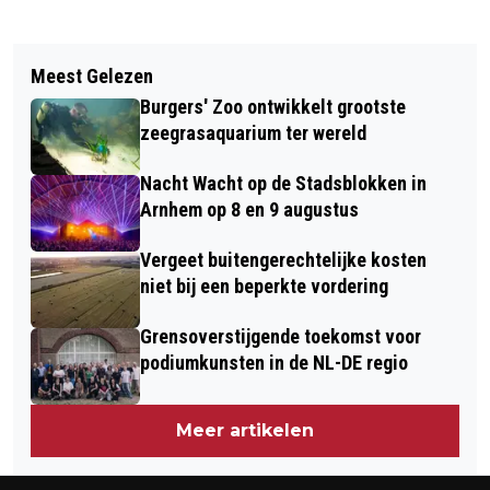
Vorig artikel
Volgend artikel
VRIJHEIDSMAALTIJDEN: VIER
Meest Gelezen
TIJDELIJKE VERHUIZINGEN VAN
VRIJHEID AAN TAFEL EN IN DE TREIN
Burgers' Zoo ontwikkelt grootste
MALEISE BEREN IN BURGERS' ZOO
OP 5 MEI
zeegrasaquarium ter wereld
Nacht Wacht op de Stadsblokken in
Arnhem op 8 en 9 augustus
Vergeet buitengerechtelijke kosten
niet bij een beperkte vordering
Grensoverstijgende toekomst voor
podiumkunsten in de NL-DE regio
Meer artikelen