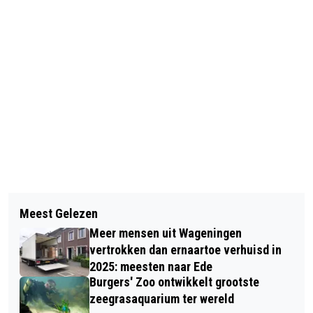
Vorig artikel
Volgend artikel
FOTOWEDSTRIJD 50 JAAR EUREGIO
Meest Gelezen
PIETS WEERBERICHT: NAZOMER
RIJN-WAAL: GEEF ME DE VIJF(TIG)
Meer mensen uit Wageningen
vertrokken dan ernaartoe verhuisd in
2025: meesten naar Ede
Burgers' Zoo ontwikkelt grootste
zeegrasaquarium ter wereld