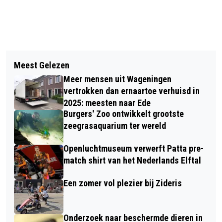
Vorig artikel
Volgend artikel
DICKENS FAIR IN BENNEKOM OP 12 EN
Meest Gelezen
HUISDIEREN VAN DE WEEK: DE RATJES
13 DECEMBER
Meer mensen uit Wageningen
HUSH, BAXTER, OZZIE EN CHAZZ
vertrokken dan ernaartoe verhuisd in
2025: meesten naar Ede
Burgers' Zoo ontwikkelt grootste
zeegrasaquarium ter wereld
Openluchtmuseum verwerft Patta pre-
match shirt van het Nederlands Elftal
Een zomer vol plezier bij Zideris
Onderzoek naar beschermde dieren in