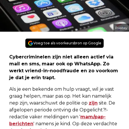
Pixabay
Voeg toe als voorkeursbron op Google
Cybercriminelen zijn niet alleen actief via
mail en sms, maar ook op WhatsApp. Zo
werkt vriend-in-noodfraude en zo voorkom
je dat je erin trapt.
Als je een bekende om hulp vraagt, wil je vast
graag helpen, maar pas op. Het kan namelijk
nep zijn, waarschuwt de politie op
zijn
site. De
afgelopen periode ontving de Opgelicht?!-
redactie vaker meldingen van '
mam/pap-
berichten
' namens je kind. Op deze verdachte