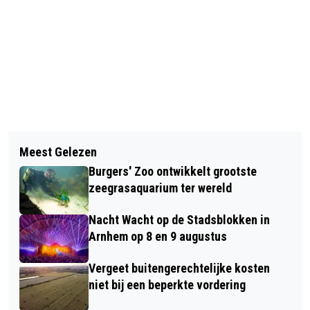
Vorig artikel
Volgend artikel
HUISDIER VAN DE WEEK: HONDJE
Meest Gelezen
BJIEENKOMST ALZHEIMER TREFPUNT
BENJI
Burgers' Zoo ontwikkelt grootste
WAGENINGEN: OMGAAN MET
zeegrasaquarium ter wereld
DEMENTIE: DO’S & DON’TS
Nacht Wacht op de Stadsblokken in
Arnhem op 8 en 9 augustus
Vergeet buitengerechtelijke kosten
niet bij een beperkte vordering