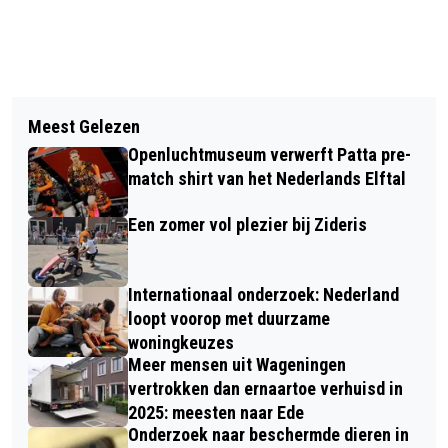
Vorig artikel
Volgend artikel
VANAVOND WEER LEKKER VROEG
Meest Gelezen
ZEVEN TWEEDE KAMER PARTIJEN
DANSEN MET OGDD IN DE WILDE
Openluchtmuseum verwerft Patta pre-
ZETTEN ZICH IN VOOR PFAS-VRIJ
WERELD
match shirt van het Nederlands Elftal
NEDERLAND
Een zomer vol plezier bij Zideris
Internationaal onderzoek: Nederland
loopt voorop met duurzame
woningkeuzes
Meer mensen uit Wageningen
vertrokken dan ernaartoe verhuisd in
2025: meesten naar Ede
Onderzoek naar beschermde dieren in