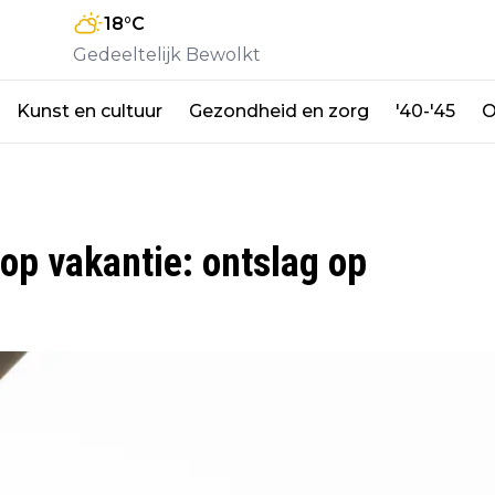
18
°C
Gedeeltelijk Bewolkt
Kunst en cultuur
Gezondheid en zorg
'40-'45
O
op vakantie: ontslag op