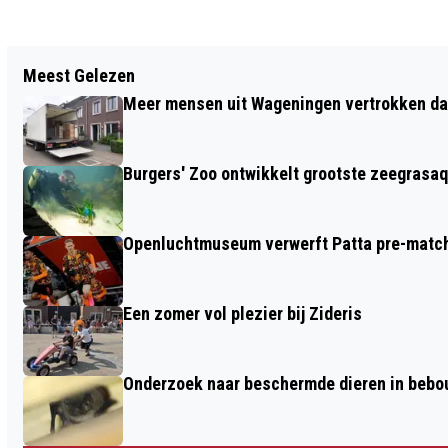
Vorig artikel
Meest Gelezen
ONDERZOEK: WAGENINGERS KIEZEN HET
Meer mensen uit Wageningen vertrokken dan
VAAKST VOOR FIETSEN NAAR HUN
WERK
Burgers' Zoo ontwikkelt grootste zeegrasaq
Openluchtmuseum verwerft Patta pre-match 
Een zomer vol plezier bij Zideris
Onderzoek naar beschermde dieren in beb