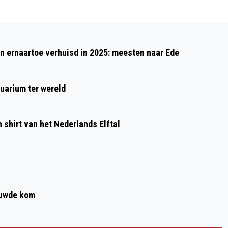
Volgend artikel
VRIJWILLIGERS CENTRUM WAGENINGEN
 ernaartoe verhuisd in 2025: meesten naar Ede
VIERT 30 JARIG BESTAAN MET
VROLIJKE KINDERACTIVITEITEN
uarium ter wereld
shirt van het Nederlands Elftal
ouwde kom