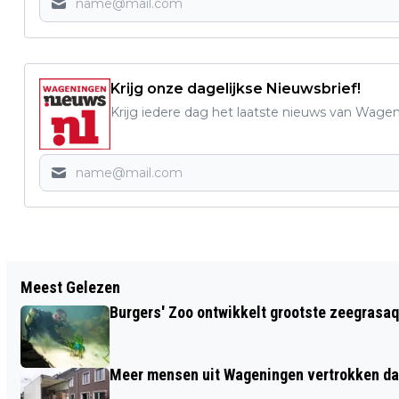
Krijg onze dagelijkse Nieuwsbrief!
Krijg iedere dag het laatste nieuws van Wage
Vorig artikel
Meest Gelezen
SEMPRE SERENO SPEELT MUSCIAL BIG
Burgers' Zoo ontwikkelt grootste zeegrasaq
FISH IN DE JUNUSHOFF
Meer mensen uit Wageningen vertrokken dan