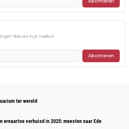
Abonneren
ningen Nieuws in je mailbox
Abonneren
Volgend artikel
RUIM 36.000 BEZOEKERS OP DE EERSTE
uarium ter wereld
CAMPINA OPEN BOERDERIJDAG VAN
2026
 ernaartoe verhuisd in 2025: meesten naar Ede