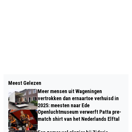
Vorig artikel
Volgend artikel
EUROPA KINDERHULP ZOEKT
Meest Gelezen
WAGENINGS EREZILVER VOOR JAZZ-
GELDERSE GASTGEZINNEN
Meer mensen uit Wageningen
AMBASSADEUR ANDREA BROESDER
vertrokken dan ernaartoe verhuisd in
2025: meesten naar Ede
Openluchtmuseum verwerft Patta pre-
match shirt van het Nederlands Elftal