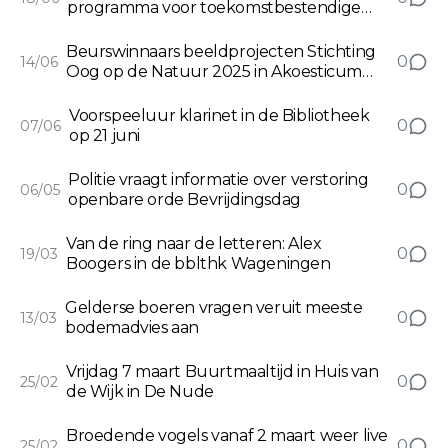
programma voor toekomstbestendige
economie
Beurswinnaars beeldprojecten Stichting
0
14/06
Oog op de Natuur 2025 in Akoesticum
Ede
Voorspeeluur klarinet in de Bibliotheek
0
07/06
op 21 juni
Politie vraagt informatie over verstoring
0
06/05
openbare orde Bevrijdingsdag
Van de ring naar de letteren: Alex
0
19/03
Boogers in de bblthk Wageningen
Gelderse boeren vragen veruit meeste
0
13/03
bodemadvies aan
Vrijdag 7 maart Buurtmaaltijd in Huis van
0
25/02
de Wijk in De Nude
Broedende vogels vanaf 2 maart weer live
0
25/02