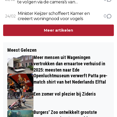
te volgen via de camera’s van
Vogelbescherming
Minister Keijzer schoffeert Kamer en
0
24/02
creëert woningnood voor vogels
Meer artikelen
Meest Gelezen
Meer mensen uit Wageningen
vertrokken dan ernaartoe verhuisd in
2025: meesten naar Ede
Openluchtmuseum verwerft Patta pre-
match shirt van het Nederlands Elftal
Een zomer vol plezier bij Zideris
Burgers' Zoo ontwikkelt grootste