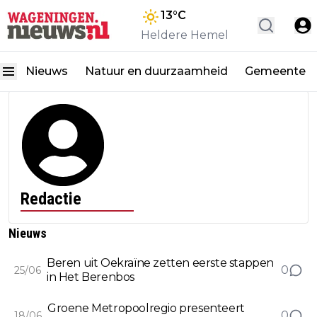
13
°C
Heldere Hemel
Nieuws
Natuur en duurzaamheid
Gemeente
Redactie
Nieuws
Beren uit Oekraïne zetten eerste stappen
0
25/06
in Het Berenbos
Groene Metropoolregio presenteert
0
18/06