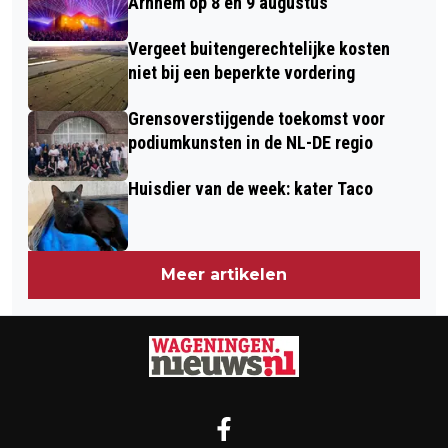
TWINTIG NIJMEEGSE TALENTEN
Arnhem op 8 en 9 augustus
INCLUSIE
Vergeet buitengerechtelijke kosten
niet bij een beperkte vordering
Grensoverstijgende toekomst voor
podiumkunsten in de NL-DE regio
Huisdier van de week: kater Taco
Meer artikelen