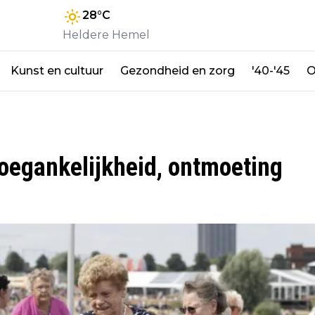
28
°C
Heldere Hemel
Kunst en cultuur
Gezondheid en zorg
'40-'45
O
toegankelijkheid, ontmoeting