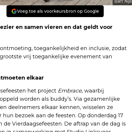
Bart Nijs
Voeg toe als voorkeursbron op Google
lezier en samen vieren en dat geldt voor
 ontmoeting, toegankelijkheid en inclusie, zodat
rootste vrij toegankelijke evenement van
tmoeten elkaar
sefeesten het project
Embrace
, waarbij
ppeld worden als buddy’s. Via gezamenlijke
ren deelnemers elkaar kennen, wisselen ze
r hun bezoek aan de feesten. Op donderdag 17
 de Vierdaagsefeesten. De aftrap van de dag is
 en in samenwerking met Studio Linksvoor