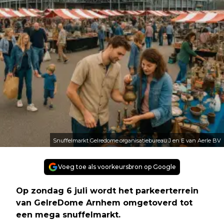
Snuffelmarkt Gelredome.organisatiebureau J en E van Aerle BV
Voeg toe als voorkeursbron op Google
Op zondag 6 juli wordt het parkeerterrein
van GelreDome Arnhem omgetoverd tot
een mega snuffelmarkt.