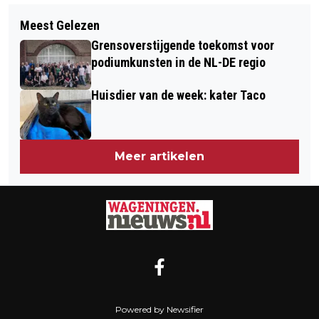
Volgend artikel
VIERDAAGSEFEESTEN ZET IN OP
Meest Gelezen
WAGENINGS EREZILVER VOOR DEDDE
TOEGANKELIJKHEID, ONTMOETING EN
Grensoverstijgende toekomst voor
SMID BIJ AFSCHEID BELMONTE
INCLUSIE
podiumkunsten in de NL-DE regio
ARBORETUM
Huisdier van de week: kater Taco
Meer artikelen
Powered by Newsifier