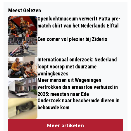
Volgend artikel
BEVRIJDINGSBAL VOOR
Meest Gelezen
VOORSTELLINGEN VAN HET CIRQUE
ONDERNEMERS OP 13 SEPTEMBER
Openluchtmuseum verwerft Patta pre-
DE LA LIBERTÉ IN PARK SONSBEEK
match shirt van het Nederlands Elftal
Een zomer vol plezier bij Zideris
Internationaal onderzoek: Nederland
loopt voorop met duurzame
woningkeuzes
Meer mensen uit Wageningen
vertrokken dan ernaartoe verhuisd in
2025: meesten naar Ede
Onderzoek naar beschermde dieren in
bebouwde kom
Meer artikelen