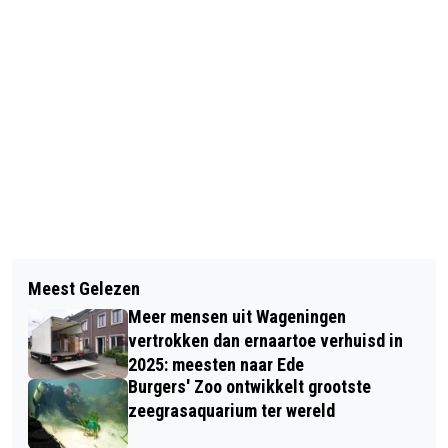
Vorig artikel
Volgend artikel
NIEUWE CURSUS POLITIEK ACTIEF
Meest Gelezen
KLEINE BETALINGSACHTERSTAND
START OP 2 OKTOBER
Meer mensen uit Wageningen
LEIDT TOT BUITENSPORIGE
vertrokken dan ernaartoe verhuisd in
INCASSOKOSTEN
2025: meesten naar Ede
Burgers' Zoo ontwikkelt grootste
zeegrasaquarium ter wereld