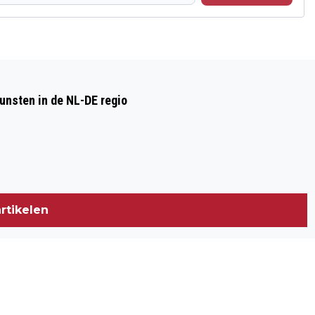
Volgend artikel
AARTSBISSCHOP OUD-KATHOLIEKE
nsten in de NL-DE regio
KERK KOMT NAAR ARNHEM
rtikelen