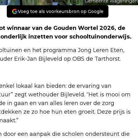
Gemeente Wageningen
Voeg toe als voorkeursbron op Google
t winnaar van de Gouden Wortel 2026, de
zonderlijk inzetten voor schooltuinonderwijs.
ooltuinen en het programma Jong Leren Eten,
uder Erik-Jan Bijleveld op OBS de Tarthorst.
enkel lokaal kan bieden: de ervaring van
ur” zegt wethouder Bijleveld. “Het is mooi om
e in gaan en van alles leren over de zorg
dekken ze zo hoe hun eten groeit. Deze prijs is
 maakt.”
 door een aanpak die scholen ondersteunt die