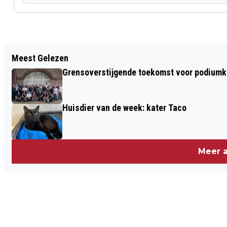
Vorig artikel
Meest Gelezen
VIJF JAAR WAGENINGSE SKATE
Grensoverstijgende toekomst voor podiumku
VIERDAAGSE
Huisdier van de week: kater Taco
Meer a