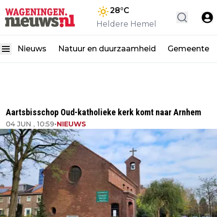
28
°C
Heldere Hemel
Nieuws
Natuur en duurzaamheid
Gemeente
Aartsbisschop Oud-katholieke kerk komt naar Arnhem
04 JUN , 10:59
•
NIEUWS