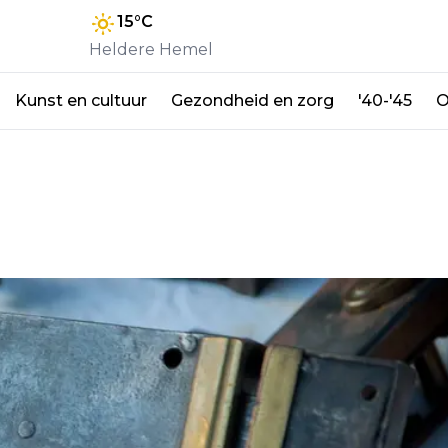
15
°C
Heldere Hemel
Kunst en cultuur
Gezondheid en zorg
'40-'45
O