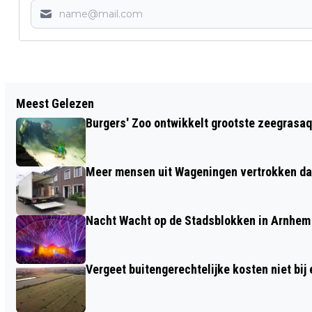
Vorig artikel
Meest Gelezen
AARTSBISSCHOP OUD-KATHOLIEKE
Burgers' Zoo ontwikkelt grootste zeegrasaq
KERK KOMT NAAR ARNHEM
Meer mensen uit Wageningen vertrokken dan
Nacht Wacht op de Stadsblokken in Arnhem 
Vergeet buitengerechtelijke kosten niet bij