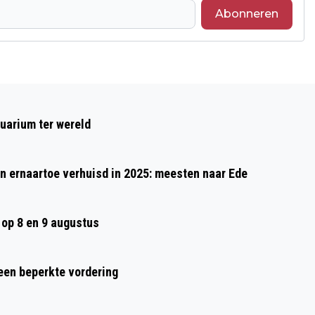
Abonneren
Volgend artikel
VIERDAAGSEFEESTEN POLSBANDJE
uarium ter wereld
WEER VOL VERRASSINGEN
 ernaartoe verhuisd in 2025: meesten naar Ede
op 8 en 9 augustus
 een beperkte vordering