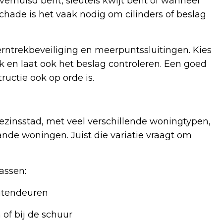
verhuisd bent, sleutels kwijt bent of wanneer
schade is het vaak nodig om cilinders of beslag
erntrekbeveiliging en meerpuntssluitingen. Kies
 en laat ook het beslag controleren. Een goed
tructie ook op orde is.
zinsstad, met veel verschillende woningtypen,
ande woningen. Juist die variatie vraagt om
assen:
uitendeuren
 of bij de schuur