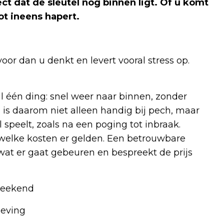
ect dat de sleutel nog binnen ligt. Of u komt
ot ineens hapert.
oor dan u denkt en levert vooral stress op.
ral één ding: snel weer naar binnen, zonder
is daarom niet alleen handig bij pech, maar
ol speelt, zoals na een poging tot inbraak.
n welke kosten er gelden. Een betrouwbare
 wat er gaat gebeuren en bespreekt de prijs
 weekend
geving